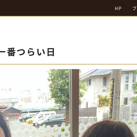
HP
ブ
一番つらい日