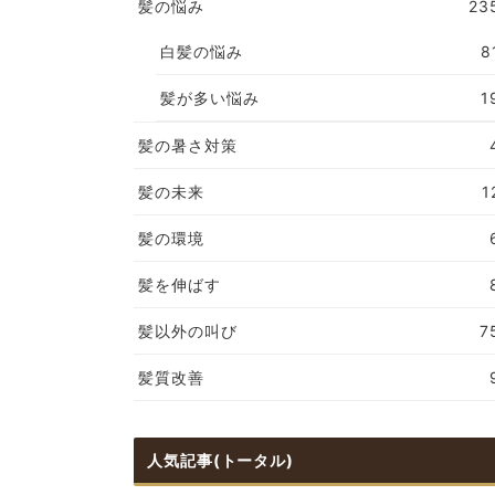
髪の悩み
23
白髪の悩み
8
髪が多い悩み
1
髪の暑さ対策
髪の未来
1
髪の環境
髪を伸ばす
髪以外の叫び
7
髪質改善
人気記事(トータル)