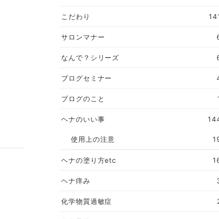
こだわり
14
サロンマナー
なんで？シリーズ
ブログセミナー
ブログのこと
ヘナのいい事
14
使用上の注意
1
ヘナの塗り方etc
1
ヘナ痒み
化学物質過敏症