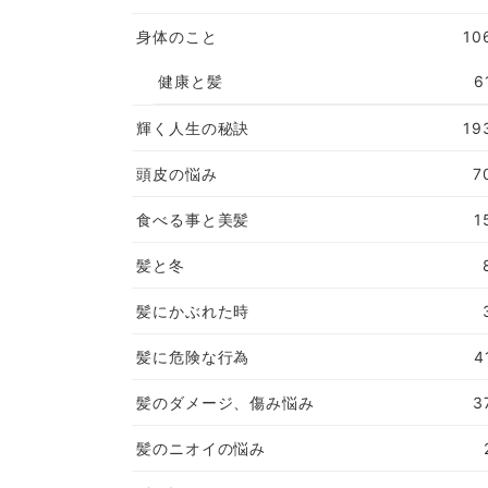
身体のこと
10
健康と髪
6
輝く人生の秘訣
19
頭皮の悩み
7
食べる事と美髪
1
髪と冬
髪にかぶれた時
髪に危険な行為
4
髪のダメージ、傷み悩み
3
髪のニオイの悩み