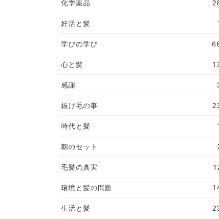
化学薬品
2
妊活と髪
学びの学び
6
心と髪
1
感謝
抜け毛の事
2
時代と髪
朝のセット
毛髪の真実
1
環境と髪の問題
1
生活と髪
2