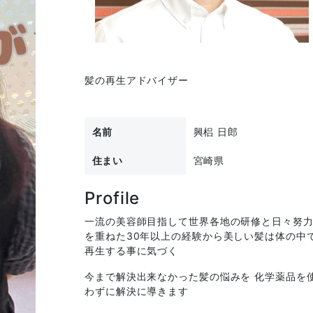
髪の再生アドバイザー
名前
興梠 日郎
住まい
宮崎県
Profile
一流の美容師目指して世界各地の研修と日々努
を重ねた30年以上の経験から美しい髪は体の中
再生する事に気づく
今まで解決出来なかった髪の悩みを 化学薬品を
わずに解決に導きます