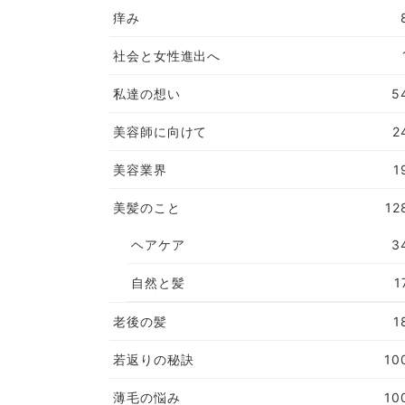
痒み
社会と女性進出へ
私達の想い
5
美容師に向けて
2
美容業界
1
美髪のこと
12
ヘアケア
3
自然と髪
1
老後の髪
1
若返りの秘訣
10
薄毛の悩み
10