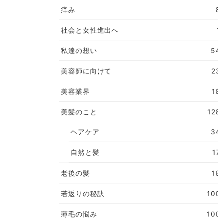
痒み
社会と女性進出へ
私達の想い
5
美容師に向けて
2
美容業界
1
美髪のこと
12
ヘアケア
3
自然と髪
1
老後の髪
1
若返りの秘訣
10
薄毛の悩み
10