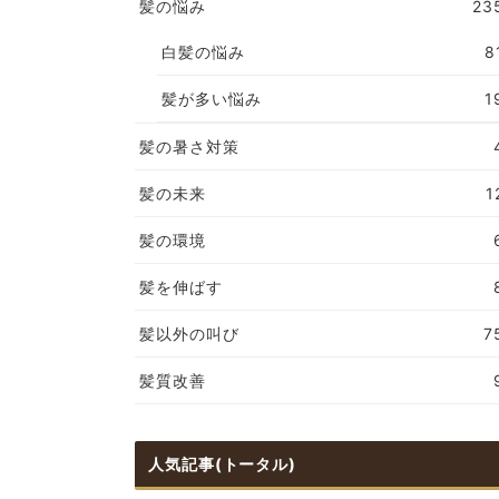
髪の悩み
23
白髪の悩み
8
髪が多い悩み
1
髪の暑さ対策
髪の未来
1
髪の環境
髪を伸ばす
髪以外の叫び
7
髪質改善
人気記事(トータル)