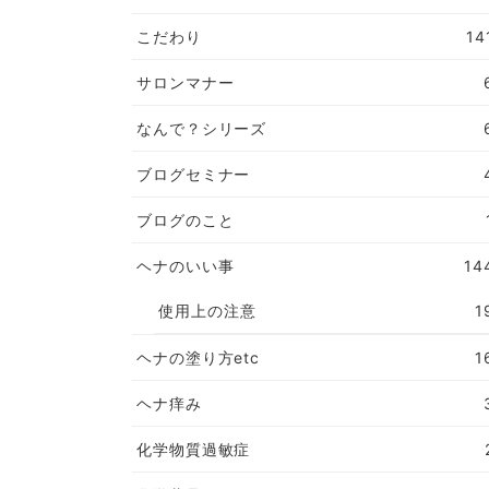
こだわり
14
サロンマナー
なんで？シリーズ
ブログセミナー
ブログのこと
ヘナのいい事
14
使用上の注意
1
ヘナの塗り方etc
1
ヘナ痒み
化学物質過敏症