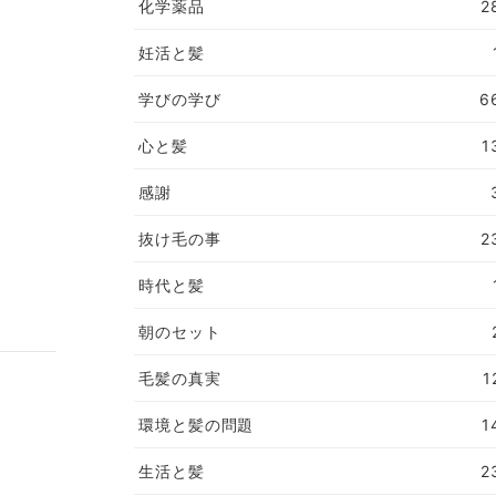
化学薬品
2
妊活と髪
学びの学び
6
心と髪
1
感謝
抜け毛の事
2
時代と髪
朝のセット
毛髪の真実
1
環境と髪の問題
1
生活と髪
2