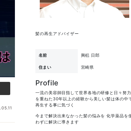
髪の再生アドバイザー
名前
興梠 日郎
住まい
宮崎県
Profile
一流の美容師目指して世界各地の研修と日々努
を重ねた30年以上の経験から美しい髪は体の中
再生する事に気づく
.05.11
今まで解決出来なかった髪の悩みを 化学薬品を
わずに解決に導きます