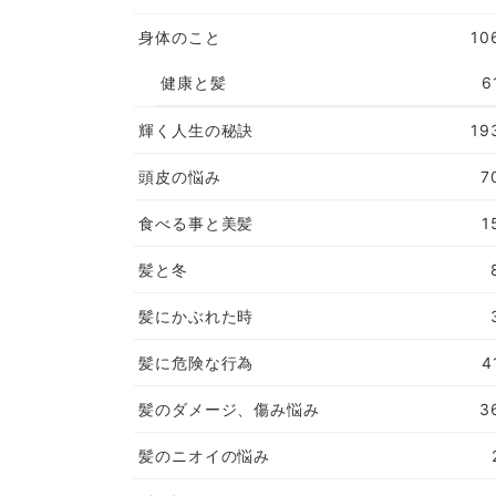
身体のこと
10
健康と髪
6
輝く人生の秘訣
19
頭皮の悩み
7
食べる事と美髪
1
髪と冬
髪にかぶれた時
髪に危険な行為
4
髪のダメージ、傷み悩み
3
髪のニオイの悩み