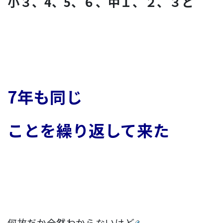
小３、4、5、６、中１、２、３と
7年も同じ
ことを繰り返して来た
何故だか全然わからないけど