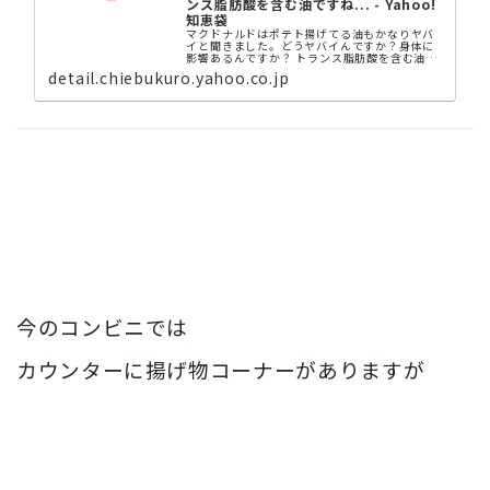
ンス脂肪酸を含む油ですね... - Yahoo!
知恵袋
マクドナルドはポテト揚げてる油もかなりヤバ
イと聞きました。どうヤバイんですか？身体に
影響あるんですか？ トランス脂肪酸を含む油で
すね。これは善玉コレステロールを減らし悪玉
detail.chiebukuro.yahoo.co.jp
コレステロールを増やす性質を持ち癌になる可
能性もあるとか。近年問題視さ...
今のコンビニでは
カウンターに揚げ物コーナーがありますが